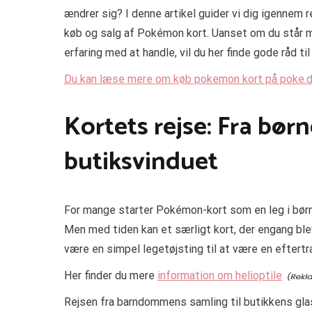
ændrer sig? I denne artikel guider vi dig igennem r
køb og salg af Pokémon kort. Uanset om du står med
erfaring med at handle, vil du her finde gode råd ti
Du kan læse mere om køb pokemon kort på poke.
Kortets rejse: Fra børn
butiksvinduet
For mange starter Pokémon-kort som en leg i børn
Men med tiden kan et særligt kort, der engang ble
være en simpel legetøjsting til at være en eftert
Her finder du mere
information om helioptile
Rejsen fra barndommens samling til butikkens glas