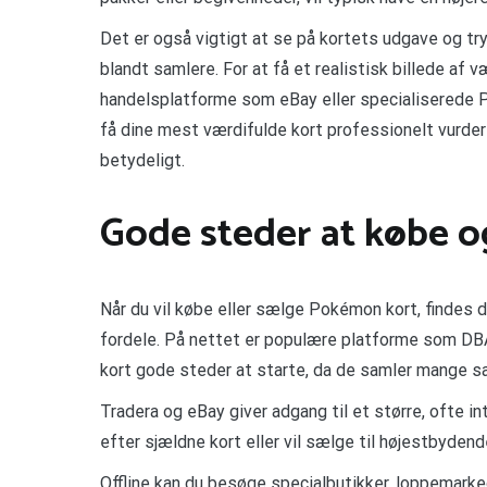
Det er også vigtigt at se på kortets udgave og t
blandt samlere. For at få et realistisk billede a
handelsplatforme som eBay eller specialiserede P
få dine mest værdifulde kort professionelt vurder
betydeligt.
Gode steder at købe og
Når du vil købe eller sælge Pokémon kort, findes d
fordele. På nettet er populære platforme som DB
kort gode steder at starte, da de samler mange s
Tradera og eBay giver adgang til et større, ofte int
efter sjældne kort eller vil sælge til højestbydend
Offline kan du besøge specialbutikker, loppemarke