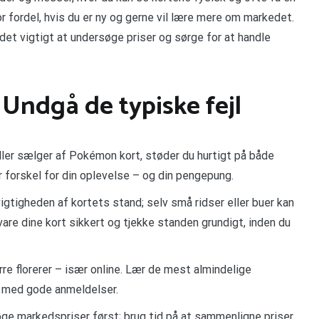
 fordel, hvis du er ny og gerne vil lære mere om markedet.
 det vigtigt at undersøge priser og sørge for at handle
 Undgå de typiske fejl
eller sælger af Pokémon kort, støder du hurtigt på både
r forskel for din oplevelse – og din pengepung.
vigtigheden af kortets stand; selv små ridser eller buer kan
are dine kort sikkert og tjekke standen grundigt, inden du
 florerer – især online. Lær de mest almindelige
 med gode anmeldelser.
øge markedspriser først; brug tid på at sammenligne priser