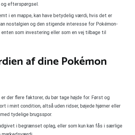
 og efterspørgsel.
emt i en mappe, kan have betydelig værdi, hvis det er
rdan nostalgien og den stigende interesse for Pokémon-
– enten som investering eller som en vej tilbage til
rdien af dine Pokémon
r der flere faktorer, du bør tage højde for. Først og
 i mint condition, altså uden ridser, bøjede hjørner eller
t med tydelige brugsspor.
dgivet i begrænset oplag, eller som kun kan fås i særlige
re markedsværdi.