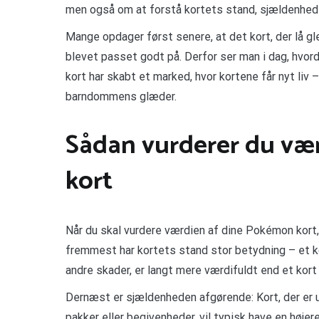
men også om at forstå kortets stand, sjældenhed
Mange opdager først senere, at det kort, der lå gl
blevet passet godt på. Derfor ser man i dag, hvo
kort har skabt et marked, hvor kortene får nyt liv 
barndommens glæder.
Sådan vurderer du væ
kort
Når du skal vurdere værdien af dine Pokémon kort, e
fremmest har kortets stand stor betydning – et kort
andre skader, er langt mere værdifuldt end et kor
Dernæst er sjældenheden afgørende: Kort, der er u
pakker eller begivenheder, vil typisk have en høje