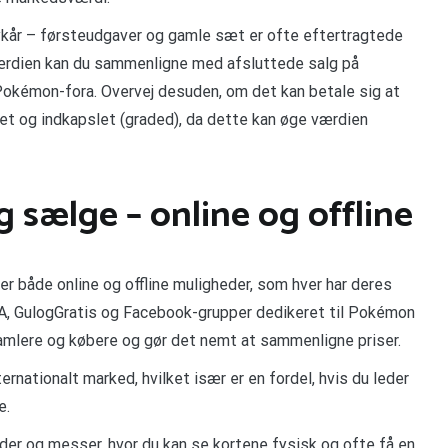
rykår – førsteudgaver og gamle sæt er ofte eftertragtede
f værdien kan du sammenligne med afsluttede salg på
okémon-fora. Overvej desuden, om det kan betale sig at
et og indkapslet (graded), da dette kan øge værdien
 sælge – online og offline
er både online og offline muligheder, som hver har deres
A, GulogGratis og Facebook-grupper dedikeret til Pokémon
amlere og købere og gør det nemt at sammenligne priser.
ernationalt marked, hvilket især er en fordel, hvis du leder
e.
der og messer, hvor du kan se kortene fysisk og ofte få en