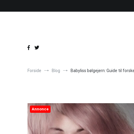
Videre
til
indhold
Forside
Blog
Babyliss bølgejern: Guide til forsk
Annonce