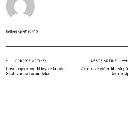
Indlæg oprettet
415
Indlægsnavigation
FORRIGE ARTIKEL
NÆSTE ARTIKEL
Gaveinspiration til loyale kunder:
7 kreative idéer til tryk på
Skab varige forbindelser
børnetøj