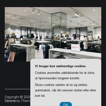
Vi bruger kun nødvendige cookies
Cookies anvendes udelukkende for at sikre,
at hjemmesiden fungerer korrekt.
Disse cookies sættes af os og slettes
automatisk, når din session slutter eller efter
kort tid.
Copyright © 2026
Shoppingportalen
. All rights reserved. Theme:
Cenote
by ThemeGrill. Powered by
WordPress
.
OK