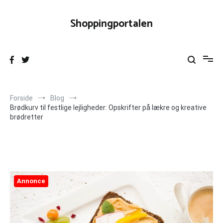
Videre
til
Shoppingportalen
indhold
Forside
Blog
Brødkurv til festlige lejligheder: Opskrifter på lækre og kreative
brødretter
Annonce