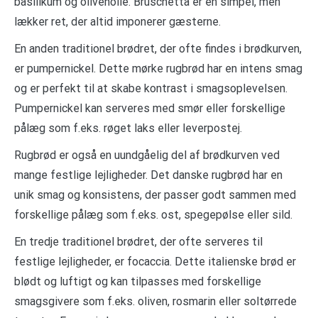
basilikum og olivenolie. Bruschetta er en simpel, men
lækker ret, der altid imponerer gæsterne.
En anden traditionel brødret, der ofte findes i brødkurven,
er pumpernickel. Dette mørke rugbrød har en intens smag
og er perfekt til at skabe kontrast i smagsoplevelsen.
Pumpernickel kan serveres med smør eller forskellige
pålæg som f.eks. røget laks eller leverpostej.
Rugbrød er også en uundgåelig del af brødkurven ved
mange festlige lejligheder. Det danske rugbrød har en
unik smag og konsistens, der passer godt sammen med
forskellige pålæg som f.eks. ost, spegepølse eller sild.
En tredje traditionel brødret, der ofte serveres til
festlige lejligheder, er focaccia. Dette italienske brød er
blødt og luftigt og kan tilpasses med forskellige
smagsgivere som f.eks. oliven, rosmarin eller soltørrede