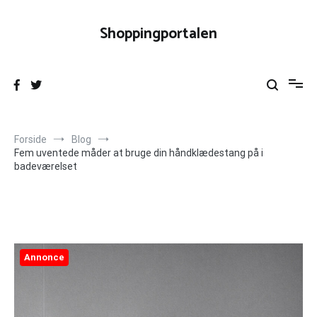
Videre
til
Shoppingportalen
indhold
Forside
Blog
Fem uventede måder at bruge din håndklædestang på i
badeværelset
Annonce