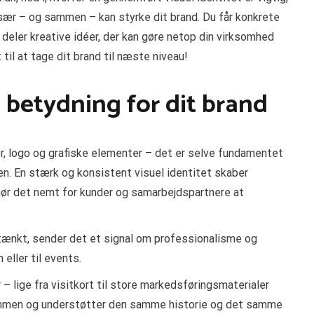
sær – og sammen – kan styrke dit brand. Du får konkrete
i deler kreative idéer, der kan gøre netop din virksomhed
til at tage dit brand til næste niveau!
s betydning for dit brand
er, logo og grafiske elementer – det er selve fundamentet
en. En stærk og konsistent visuel identitet skaber
 gør det nemt for kunder og samarbejdspartnere at
mtænkt, sender det et signal om professionalisme og
 eller til events.
 – lige fra visitkort til store markedsføringsmaterialer
ammen og understøtter den samme historie og det samme