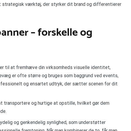
t strategisk værktøj, der styrker dit brand og differentierer
anner – forskelle og
r til at fremhæve din virksomheds visuelle identitet,
essevæg er ofte større og bruges som baggrund ved events,
fessionelt og ensartet udtryk, der sætter scenen for dit
 transportere og hurtige at opstille, hvilket gør dem
nde.
 tydelig og genkendelig synlighed, som understøtter
ssionelle fremtoning. Når man kombinerer de to, får man