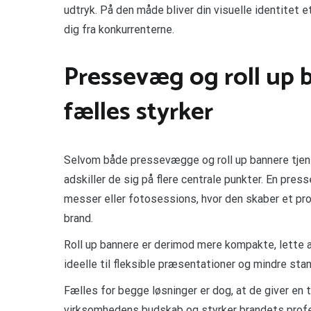
udtryk. På den måde bliver din visuelle identitet e
dig fra konkurrenterne.
Pressevæg og roll up b
fælles styrker
Selvom både pressevægge og roll up bannere tjene
adskiller de sig på flere centrale punkter. En pr
messer eller fotosessions, hvor den skaber et pro
brand.
Roll up bannere er derimod mere kompakte, lette at
ideelle til fleksible præsentationer og mindre sta
Fælles for begge løsninger er dog, at de giver en
virksomhedens budskab og styrker brandets profe