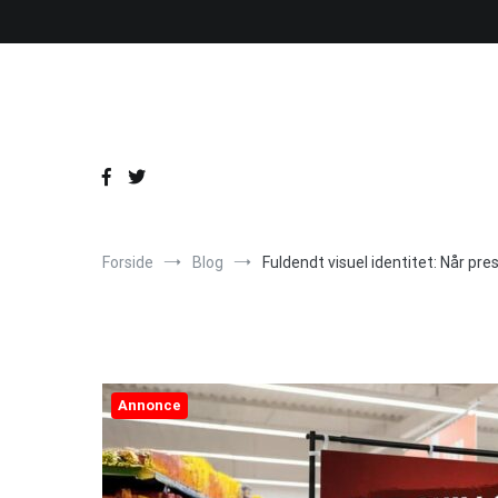
Videre
til
indhold
Forside
Blog
Fuldendt visuel identitet: Når pr
Annonce