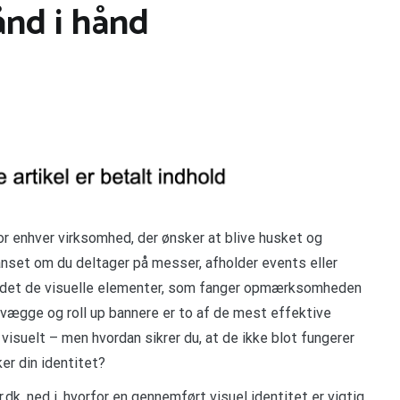
ånd i hånd
or enhver virksomhed, der ønsker at blive husket og
anset om du deltager på messer, afholder events eller
r det de visuelle elementer, som fanger opmærksomheden
evægge og roll up bannere er to af de mest effektive
visuelt – men hvordan sikrer du, at de ikke blot fungerer
er din identitet?
dk, ned i, hvorfor en gennemført visuel identitet er vigtig,