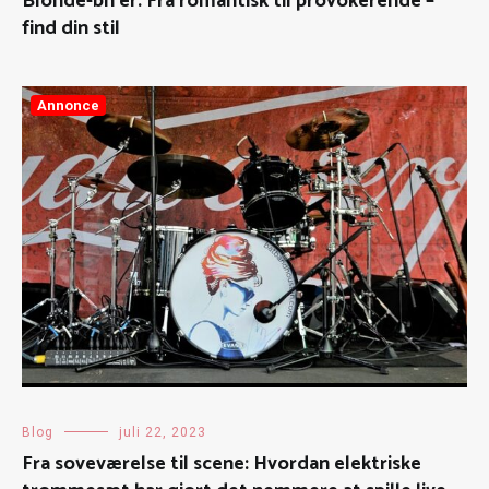
Blonde-bh’er: Fra romantisk til provokerende –
find din stil
Annonce
Blog
juli 22, 2023
Fra soveværelse til scene: Hvordan elektriske