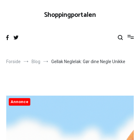
Videre
til
Shoppingportalen
indhold
Forside
Blog
Gellak Neglelak: Gør dine Negle Unikke
Annonce