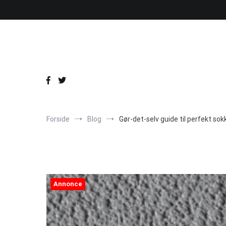
Videre
til
indhold
Forside
Blog
Gør-det-selv guide til perfekt so
Annonce