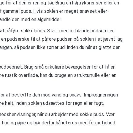
e for at den er ren og tør. Brug en højtryksrenser eller en
 af gammel puds. Hvis soklen er meget snavset eller
handle den med en algemiddel.
d at påføre sokkelpuds. Start med at blande pudsen i en
n pudserske til at påføre pudsen på soklen i et jævnt lag.
ngen, så pudsen ikke tørrer ud, inden du når at glatte den
 pudsebræt. Brug små cirkulære bevægelser for at få en
e rustik overflade, kan du bruge en strukturrulle eller en
 for at beskytte den mod vand og snavs. Imprægneringen
re helt, inden soklen udsættes for regn eller fugt.
hedshenvisninger, når du arbejder med sokkelpuds. Vær
 hud og øjne og bør derfor håndteres med forsigtighed.