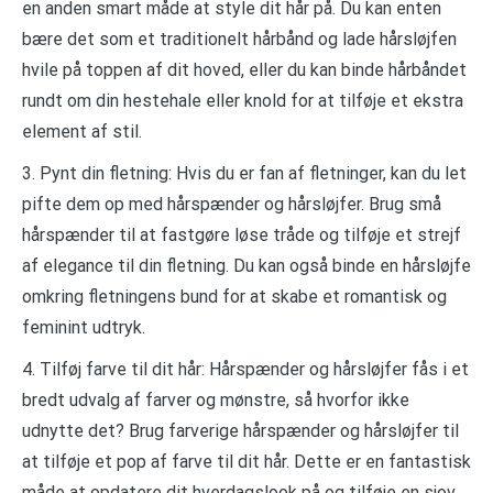
en anden smart måde at style dit hår på. Du kan enten
bære det som et traditionelt hårbånd og lade hårsløjfen
hvile på toppen af dit hoved, eller du kan binde hårbåndet
rundt om din hestehale eller knold for at tilføje et ekstra
element af stil.
3. Pynt din fletning: Hvis du er fan af fletninger, kan du let
pifte dem op med hårspænder og hårsløjfer. Brug små
hårspænder til at fastgøre løse tråde og tilføje et strejf
af elegance til din fletning. Du kan også binde en hårsløjfe
omkring fletningens bund for at skabe et romantisk og
feminint udtryk.
4. Tilføj farve til dit hår: Hårspænder og hårsløjfer fås i et
bredt udvalg af farver og mønstre, så hvorfor ikke
udnytte det? Brug farverige hårspænder og hårsløjfer til
at tilføje et pop af farve til dit hår. Dette er en fantastisk
måde at opdatere dit hverdagslook på og tilføje en sjov