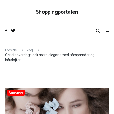
Videre
til
Shoppingportalen
indhold
Forside
Blog
Gør dit hverdagslook mere elegant med hårspænder og
hårsløjfer
Annonce