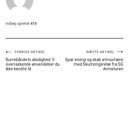
Indlæg oprettet
415
Indlægsnavigation
FORRIGE ARTIKEL
NÆSTE ARTIKEL
Burrebåndets alsidighed: 5
Spar energi og skab atmosfære
overraskende anvendelser du
med Skumringsrelæ fra SG
ikke kendte til
Armaturen