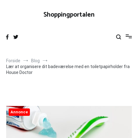
Videre
til
Shoppingportalen
indhold
Forside
Blog
Lær at organisere dit badeværelse med en toiletpapirholder fra
House Doctor
Annonce