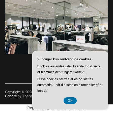
Vi bruger kun nødvendige cookies
Cookies anvendes udelukkende for at sikre,
at hjemmesiden fungerer korrekt.
Disse cookies sættes af os og slettes
automatisk, når din session slutter eller efter
kort tid.
Copyright © 2026
Shoppingportalen
. All rights reserved. Theme:
Cenote
by ThemeGrill. Powered by
WordPress
.
OK
Registreringsnummer 3740 7739