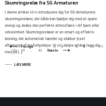
Skumringsrelæ fra SG Armaturen
I denne artikel vil vi introducere dig for SG Armaturens
skumringsrelæer, der både kan hjælpe dig med at spare
energi og skabe den perfekte atmosfære i dit hjem eller
virksomhed. Skumringsrelæer er en smart og effektiv
løsning, der automatisk tænder og slukker lyset
afhængigt af lysforholdene. Vi vil i denne artikel tage dig
Indlægsnavigation
Side
Side
Side
Side
Side
Side
Side
Sid
Forrige
1
…
5
6
7
8
9
10
11
Side
Side
Side
12
13
…
42
Næste
med på […]
LÆS MERE