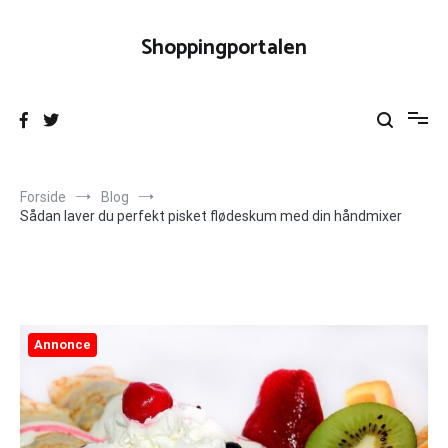
Videre
til
Shoppingportalen
indhold
Forside
Blog
Sådan laver du perfekt pisket flødeskum med din håndmixer
Annonce