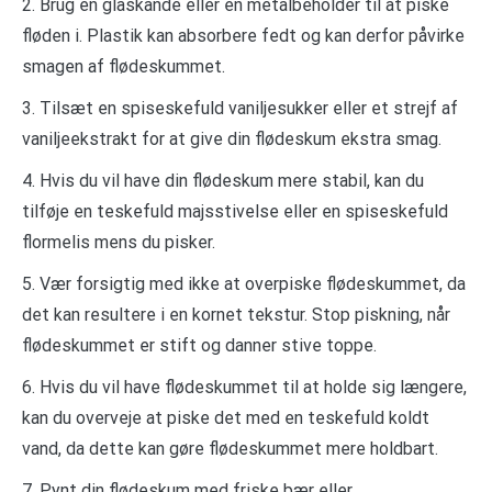
2. Brug en glaskande eller en metalbeholder til at piske
fløden i. Plastik kan absorbere fedt og kan derfor påvirke
smagen af ​​flødeskummet.
3. Tilsæt en spiseskefuld vaniljesukker eller et strejf af
vaniljeekstrakt for at give din flødeskum ekstra smag.
4. Hvis du vil have din flødeskum mere stabil, kan du
tilføje en teskefuld majsstivelse eller en spiseskefuld
flormelis mens du pisker.
5. Vær forsigtig med ikke at overpiske flødeskummet, da
det kan resultere i en kornet tekstur. Stop piskning, når
flødeskummet er stift og danner stive toppe.
6. Hvis du vil have flødeskummet til at holde sig længere,
kan du overveje at piske det med en teskefuld koldt
vand, da dette kan gøre flødeskummet mere holdbart.
7. Pynt din flødeskum med friske bær eller