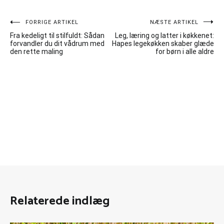
Indlægsnavigation
FORRIGE ARTIKEL
NÆSTE ARTIKEL
Fra kedeligt til stilfuldt: Sådan
Leg, læring og latter i køkkenet:
forvandler du dit vådrum med
Hapes legekøkken skaber glæde
den rette maling
for børn i alle aldre
Relaterede indlæg