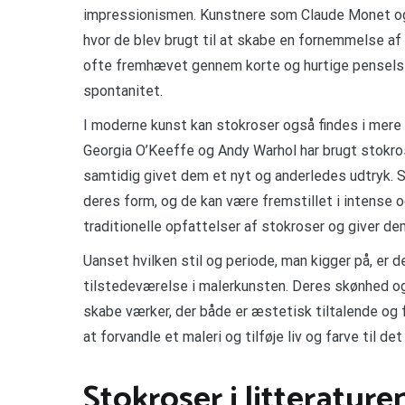
impressionismen. Kunstnere som Claude Monet og 
hvor de blev brugt til at skabe en fornemmelse af
ofte fremhævet gennem korte og hurtige penselstr
spontanitet.
I moderne kunst kan stokroser også findes i mer
Georgia O’Keeffe og Andy Warhol har brugt stokro
samtidig givet dem et nyt og anderledes udtryk. 
deres form, og de kan være fremstillet i intense
traditionelle opfattelser af stokroser og giver de
Uanset hvilken stil og periode, man kigger på, er d
tilstedeværelse i malerkunsten. Deres skønhed og 
skabe værker, der både er æstetisk tiltalende og 
at forvandle et maleri og tilføje liv og farve til d
Stokroser i litterature