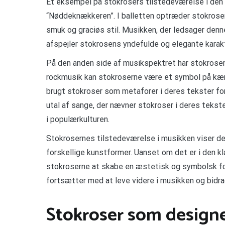
Et eksempel på stokrosers tilstedeværelse i den
“Nøddeknækkeren”. I balletten optræder stokrosern
smuk og graciøs stil. Musikken, der ledsager denne
afspejler stokrosens yndefulde og elegante karakt
På den anden side af musikspektret har stokroser
rockmusik kan stokroserne være et symbol på kær
brugt stokroser som metaforer i deres tekster for
utal af sange, der nævner stokroser i deres teks
i populærkulturen.
Stokrosernes tilstedeværelse i musikken viser de
forskellige kunstformer. Uanset om det er i den k
stokroserne at skabe en æstetisk og symbolsk for
fortsætter med at leve videre i musikken og bidra
Stokroser som design