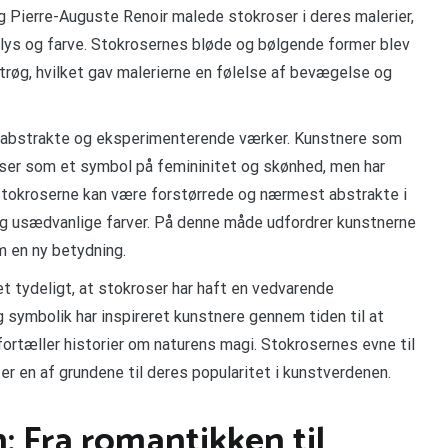
Pierre-Auguste Renoir malede stokroser i deres malerier,
 lys og farve. Stokrosernes bløde og bølgende former blev
øg, hvilket gav malerierne en følelse af bevægelse og
e abstrakte og eksperimenterende værker. Kunstnere som
ser som et symbol på femininitet og skønhed, men har
Stokroserne kan være forstørrede og nærmest abstrakte i
 og usædvanlige farver. På denne måde udfordrer kunstnerne
m en ny betydning.
et tydeligt, at stokroser har haft en vedvarende
symbolik har inspireret kunstnere gennem tiden til at
fortæller historier om naturens magi. Stokrosernes evne til
et er en af grundene til deres popularitet i kunstverdenen.
n: Fra romantikken til