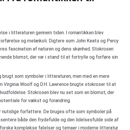
lse i litteraturen gennem tiden. I romantikken blev
forførelse og melankoli. Digtere som John Keats og Percy
eres fascination af naturen og dens skønhed. Stokrosen
de blomst, der var i stand til at fortrylle og forføre sin
ig brugt som symboler i litteraturen, men med en mere
m Virginia Woolf og D.H. Lawrence brugte stokroser til at
lvudfoldelse. Stokrosen blev nu set som en blomst, der
otentiale for vækst og forandring.
 for nutidige forfattere. De bruges ofte som symboler på
sentere både den frydefulde og den lidelsesfulde side af
dforske komplekse følelser og temaer i moderne litteratur.