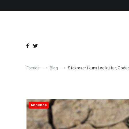
Videre
til
indhold
Forside
Blog
Stokroser i kunst og kultur: Opd
Annonce