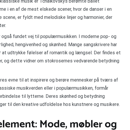
 klassiske musik er Tchaikovskys berømte ballet
e i en af de mest elskede scener, hvor de danser i en
 scene, er fyldt med melodiske linjer og harmonier, der
er.
 også fundet vej til populærmusikken. I moderne pop- og
lighed, hengivenhed og skønhed. Mange sangskrivere har
 at udtrykke følelser af romantik og længsel. Der findes et
ter, og dette vidner om stokrosernes vedvarende betydning
res evne til at inspirere og berøre mennesker på tværs af
lassiske musikverden eller i populærmusikken, formår
bindelse til lytterne. Deres skønhed og betydning
ger til den kreative udfoldelse hos kunstnere og musikere.
element: Mode, møbler og