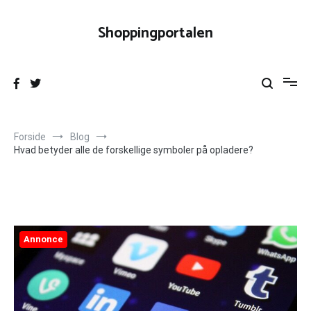
Videre
til
Shoppingportalen
indhold
Forside
Blog
Hvad betyder alle de forskellige symboler på opladere?
Annonce