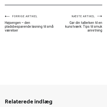
Indlægsnavigation
FORRIGE ARTIKEL
NÆSTE ARTIKEL
Højsengen – den
Gør din tallerken til en
pladsbesparende løsning til små
kunstværk: Tips til smuk
værelser
anretning
Relaterede indlæg