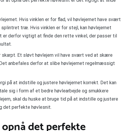
or at opnå det perfekte høvlesnit er det vigtigt at finde
lejernet. Hvis vinklen er for flad, vil høvlejernet have svært
lintret træ. Hvis vinklen er for stejl, kan høvlejernet
er derfor vigtigt at finde den rette vinkel, der passer til
ultat.
er skarpt. Et sløvt høvlejern vil have svært ved at skære
 Det anbefales derfor at slibe høvlejernet regelmæssigt
.
gi på at indstille og justere høvlejernet korrekt. Det kan
tale sig i form af et bedre høvlearbejde og smukkere
jern, skal du huske at bruge tid på at indstille og justere
g det perfekte høvlesnit.
t opnå det perfekte