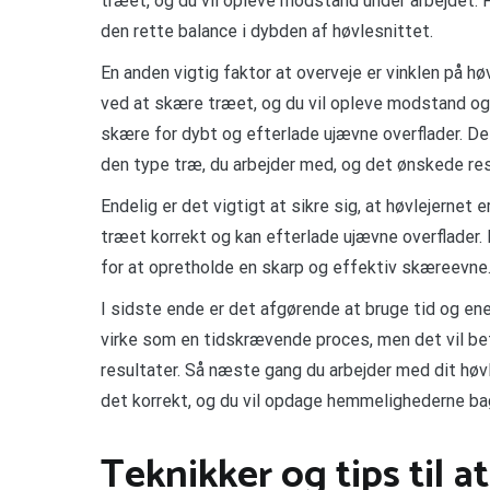
træet, og du vil opleve modstand under arbejdet. F
den rette balance i dybden af høvlesnittet.
En anden vigtig faktor at overveje er vinklen på høv
ved at skære træet, og du vil opleve modstand og sp
skære for dybt og efterlade ujævne overflader. Det 
den type træ, du arbejder med, og det ønskede res
Endelig er det vigtigt at sikre sig, at høvlejernet 
træet korrekt og kan efterlade ujævne overflader.
for at opretholde en skarp og effektiv skæreevne
I sidste ende er det afgørende at bruge tid og ener
virke som en tidskrævende proces, men det vil be
resultater. Så næste gang du arbejder med dit høvle
det korrekt, og du vil opdage hemmelighederne ba
Teknikker og tips til a