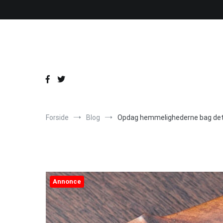
Videre
til
indhold
Forside
Blog
Opdag hemmelighederne bag det 
Annonce