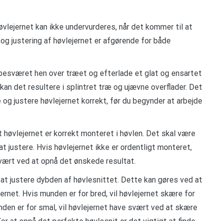
høvlejernet kan ikke undervurderes, når det kommer til at
 og justering af høvlejernet er afgørende for både
e ubesværet hen over træet og efterlade et glat og ensartet
, kan det resultere i splintret træ og ujævne overflader. Det
le og justere høvlejernet korrekt, før du begynder at arbejde
 at høvlejernet er korrekt monteret i høvlen. Det skal være
at justere. Hvis høvlejernet ikke er ordentligt monteret,
svært ved at opnå det ønskede resultat.
t at justere dybden af høvlesnittet. Dette kan gøres ved at
rnet. Hvis munden er for bred, vil høvlejernet skære for
unden er for smal, vil høvlejernet have svært ved at skære