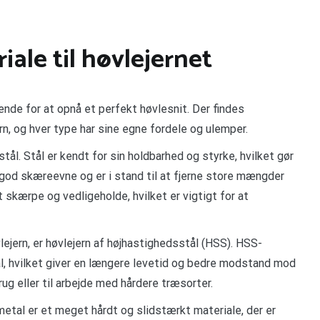
iale til høvlejernet
rende for at opnå et perfekt høvlesnit. Der findes
ern, og hver type har sine egne fordele og ulemper.
stål. Stål er kendt for sin holdbarhed og styrke, hvilket gør
n god skæreevne og er i stand til at fjerne store mængder
 skærpe og vedligeholde, hvilket er vigtigt for at
lejern, er høvlejern af højhastighedsstål (HSS). HSS-
tål, hvilket giver en længere levetid og bedre modstand mod
rug eller til arbejde med hårdere træsorter.
metal er et meget hårdt og slidstærkt materiale, der er