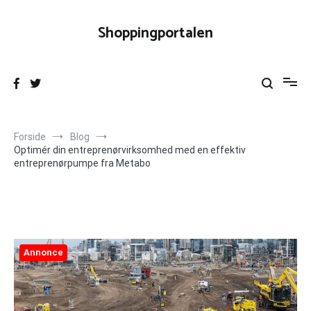
Videre
til
Shoppingportalen
indhold
Forside
Blog
Optimér din entreprenørvirksomhed med en effektiv
entreprenørpumpe fra Metabo
Annonce