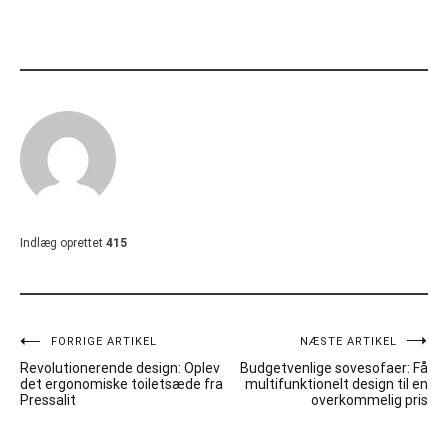
Indlæg oprettet
415
Indlægsnavigation
FORRIGE ARTIKEL
NÆSTE ARTIKEL
Revolutionerende design: Oplev
Budgetvenlige sovesofaer: Få
det ergonomiske toiletsæde fra
multifunktionelt design til en
Pressalit
overkommelig pris