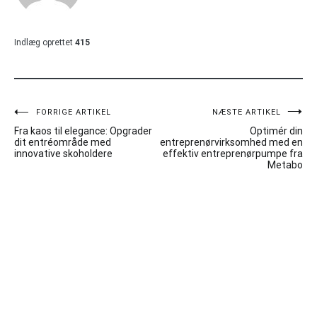
Indlæg oprettet
415
Indlægsnavigation
FORRIGE ARTIKEL
NÆSTE ARTIKEL
Fra kaos til elegance: Opgrader
Optimér din
dit entréområde med
entreprenørvirksomhed med en
innovative skoholdere
effektiv entreprenørpumpe fra
Metabo