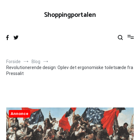
Videre
til
Shoppingportalen
indhold
Forside
Blog
Revolutionerende design: Oplev det ergonomiske toiletsæde fra
Pressalit
Annonce